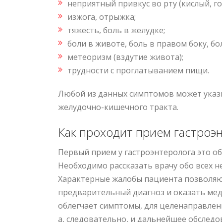
неприятный привкус во рту (кислый, г
изжога, отрыжка;
тяжесть, боль в желудке;
боли в животе, боль в правом боку, б
метеоризм (вздутие живота);
трудности с проглатыванием пищи.
Любой из данных симптомов может указы
желудочно-кишечного тракта.
Как проходит прием гастроэ
Первый прием у гастроэнтеролога это о
Необходимо рассказать врачу обо всех н
Характерные жалобы пациента позволяю
предварительный диагноз и оказать ме
облегчает симптомы, для целенаправлен
а, следовательно, и дальнейшее обследо