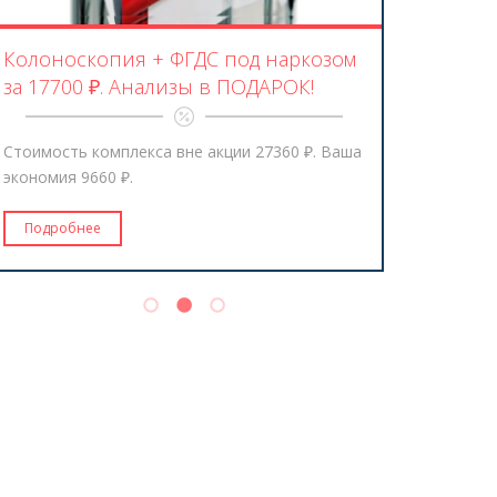
Колоноскопия + ФГДС под наркозом
Колоноско
за 17700 ₽. Анализы в ПОДАРОК!
13000 ₽. 
Стоимость комплекса вне акции 27360
₽
. Ваша
Стоимость в
экономия 9660
₽
.
9060
₽
.
Подробнее
Подробнее