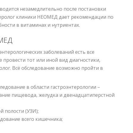
водится незамедлительно после постановки
теролог клиники НЕОМЕД дает рекомендации по
бности в витаминах и нутриентах.
ОМЕД
энтерологических заболеваний есть все
е провести тот или иной вид диагностики,
лог. Всё обследование возможно пройти в
едование в области гастроэнтерологии –
вание пищевода, желудка и двенадцатиперстной
 полости (УЗИ);
едование всего кишечника;
.