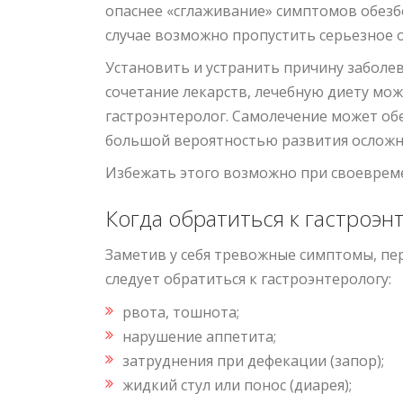
опаснее «сглаживание» симптомов обез
случае возможно пропустить серьезное 
Колоноскопия под наркозом 
Установить и устранить причину заболев
13000 ₽. Анализы в подарок!
сочетание лекарств, лечебную диету мо
гастроэнтеролог. Самолечение может об
Стоимость вне акции 22060
₽
. Ваша 
большой вероятностью развития осложне
9060
₽
.
Избежать этого возможно при своеврем
Подробнее
Когда обратиться к гастроэн
Заметив у себя тревожные симптомы, пе
следует обратиться к гастроэнтерологу:
рвота, тошнота;
нарушение аппетита;
затруднения при дефекации (запор);
жидкий стул или понос (диарея);