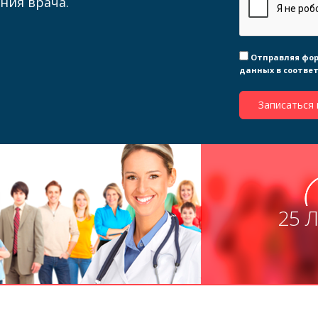
ния врача.
Отправляя фор
данных в соотве
Записаться 
25 