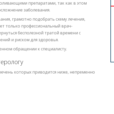
боливающими препаратами, так как в этом
осложнение заболевания.
за
ФГДС с тестами под наркозом за 8900
ания, грамотно подобрать схему лечения,
₽. Анализы в ПОДАРОК!
жет только профессиональный врач-
ернуться бесполезной тратой времени c
экономия
Стоимость комплекса вне акции 16360
₽
. Ваша
ний и риском для здоровья.
экономия 7460
₽
.
енном обращении к специалисту.
Подробнее
терологу
речень которых приводится ниже, непременно