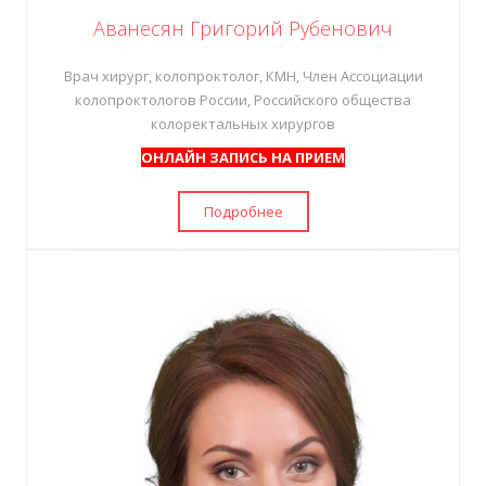
Аванесян Григорий Рубенович
Врач хирург, колопроктолог, КМН, Член Ассоциации
колопроктологов России,
Российского
общества
колоректальных
хирургов
ОНЛАЙН ЗАПИСЬ НА ПРИЕМ
Подробнее