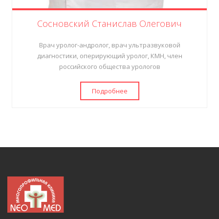
Сосновский Станислав Олегович
Врач уролог-андролог, врач ультразвуковой
диагностики, оперирующий уролог, КМН, член
российского общества урологов
Подробнее