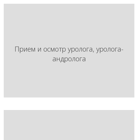
Прием и осмотр уролога, уролога-
Прием и осмотр уролога, уролога-
андролога
андролога
Подробнее