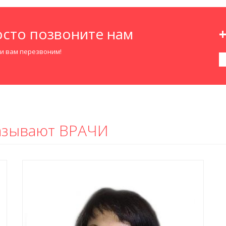
сто позвоните нам
+
ми вам перезвоним!
казывают ВРАЧИ