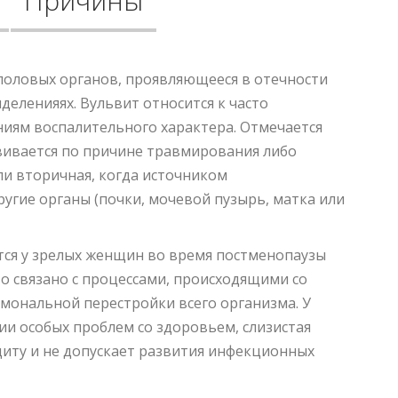
Причины
половых органов, проявляющееся в отечности
деленияях. Вульвит относится к часто
иям воспалительного характера. Отмечается
вивается по причине травмирования либо
ли вторичная, когда источником
угие органы (почки, мочевой пузырь, матка или
тся у зрелых женщин во время постменопаузы
то связано с процессами, происходящими со
рмональной перестройки всего организма. У
ии особых проблем со здоровьем, слизистая
иту и не допускает развития инфекционных