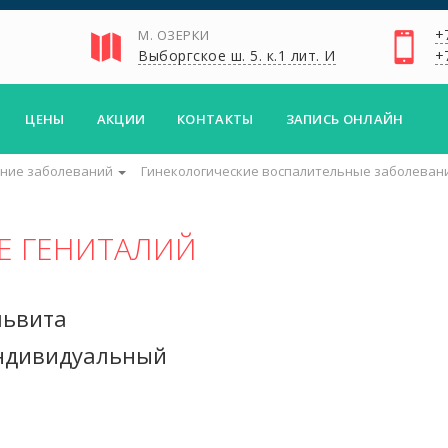
+
М. ОЗЕРКИ
Выборгское ш. 5. к.1 лит. И
+
ЦЕНЫ
АКЦИИ
КОНТАКТЫ
ЗАПИСЬ ОНЛАЙН
ние заболеваний
Гинекологические воспалительные заболеван
Е ГЕНИТАЛИЙ
львита
ндивидуальный