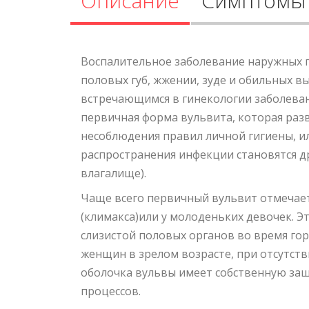
Описание
Симптомы
Воспалительное заболевание наружных 
половых губ, жжении, зуде и обильных вы
встречающимся в гинекологии заболеван
первичная форма вульвита, которая раз
несоблюдения правил личной гигиены, и
распространения инфекции становятся др
влагалище).
Чаще всего первичный вульвит отмечае
(климакса)или у молоденьких девочек. Э
слизистой половых органов во время го
женщин в зрелом возрасте, при отсутств
оболочка вульвы имеет собственную защ
процессов.