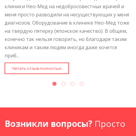
клиники Нео-Мед на недобросовестных врачей и
н
меня просто разводили на несуществующих у меня
п
диагнозов. Оборудование в клинике Нео-Мед тоже
о
на твёрдую пятерку (японское качество). В общем,
"
ю
конечно так нельзя говорить, но благодаря таким
л
клиникам и таким людям иногда даже хочется
в
приб...
уд
Читать отзыв полностью
Возникли вопросы?
Просто