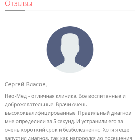
Отзывы
Сергей Власов,
К
Нео-Мед - отличная клиника. Все воспитанные и
О
доброжелательные. Врачи очень
п
е
высококвалифицированные. Правильный диагноз
к
мне определили за 5 секунд. И устранили его за
д
очень короткий срок и безболезненно. Хотя я еще
с
запустил диагноз, так как напоролся до посещения
б