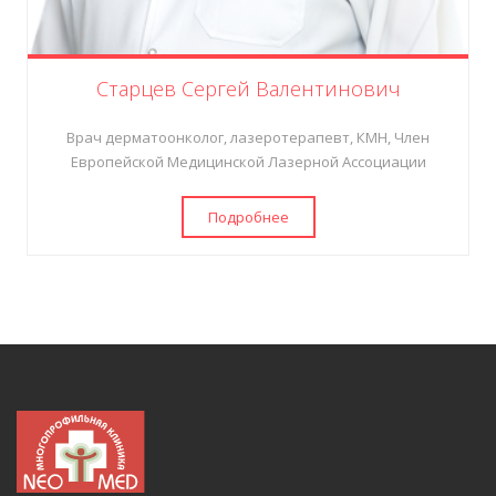
Старцев Сергей Валентинович
Врач дерматоонколог, лазеротерапевт, КМН, Член
Европейской Медицинской Лазерной Ассоциации
Подробнее