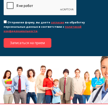
Отправляя форму, вы даете
согласие
на обработку
персональных данных в соответствии с
политикой
конфиденциальности
.
Записаться на прием
25 