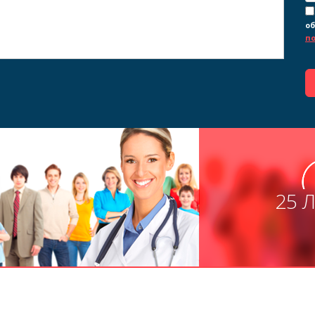
об
п
25 