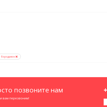
ы бородавок
сто позвоните нам
+
ми вам перезвоним!