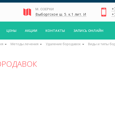
+
М. ОЗЕРКИ
Выборгское ш. 5. к.1 лит. И
+
ЦЕНЫ
АКЦИИ
КОНТАКТЫ
ЗАПИСЬ ОНЛАЙН
ия
Методы лечения
Удаление бородавок
Виды и типы бо
ОРОДАВОК